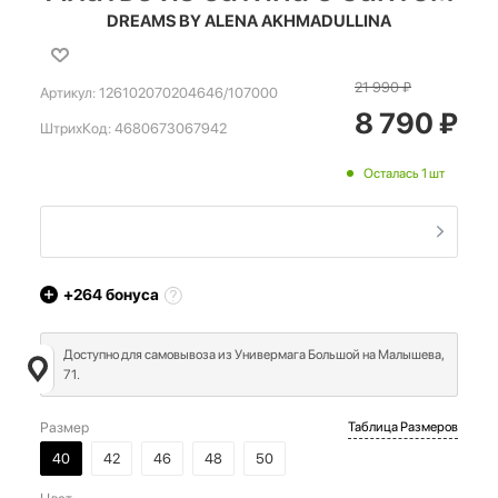
DREAMS BY ALENA AKHMADULLINA
21 990
₽
Артикул:
126102070204646/107000
8 790
₽
ШтрихКод:
4680673067942
Осталась 1 шт
+264
бонуса
Доступно для самовывоза из Универмага Большой на Малышева,
71.
Размер
Таблица Размеров
40
42
46
48
50