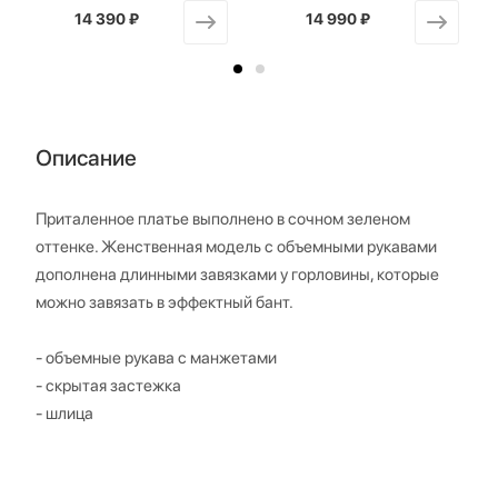
14 390 ₽
от
14 990 ₽
от
Описание
Приталенное платье выполнено в сочном зеленом
оттенке. Женственная модель с объемными рукавами
дополнена длинными завязками у горловины, которые
можно завязать в эффектный бант.
- объемные рукава с манжетами
- скрытая застежка
- шлица