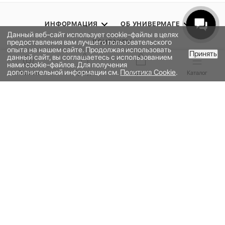
ИНФОРМАЦИЯ
ОБ УНИВЕРМАГЕ
Данный веб-сайт использует cookie-файлы в целях
предоставления вам лучшего пользовательского
КОНТАКТЫ
опыта на нашем сайте. Продолжая использовать
Принять
данный сайт, вы соглашаетесь с использованием
В КОРЗИНУ
нами cookie-файлов. Для получения
ПОДПИСАТЬСЯ НА РАССЫЛКУ
дополнительной информации см.
Политика Cookie
.
Главная
Бренды
Корзина
Каталог
ПОЛИТИКА КОНФИДЕНЦИАЛЬНОСТИ
ПУБЛИЧНАЯ ОФЕРТА
ПРОГРАММА ЛОЯЛЬНОСТИ
НАШЕ ПРИЛОЖЕНИЕ
2026 © УНИВЕРМАГ БОЛЬШОЙ | ООО "НЬЮ МАРКЕТ"