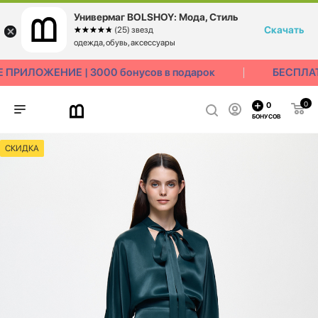
Универмаг BOLSHOY: Мода, Стиль
Скачать
☆☆☆☆☆
★★★★★
(25) звезд
одежда, обувь, аксессуары
РИЛОЖЕНИЕ | 3000 бонусов в подарок
БЕСПЛАТН
0
0
БОНУСОВ
СКИДКА