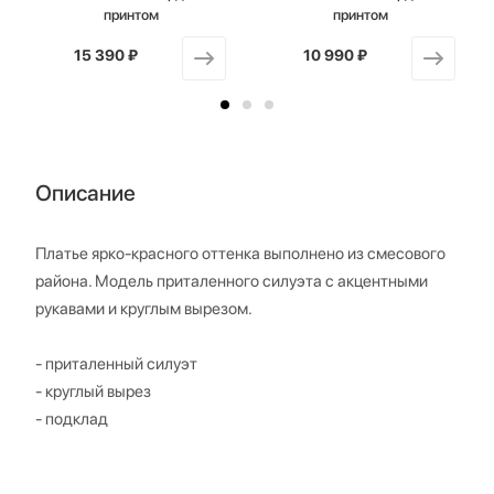
принтом
принтом
15 390 ₽
от
10 990 ₽
от
Описание
Платье ярко-красного оттенка выполнено из смесового
района. Модель приталенного силуэта с акцентными
рукавами и круглым вырезом.
- приталенный силуэт
- круглый вырез
- подклад