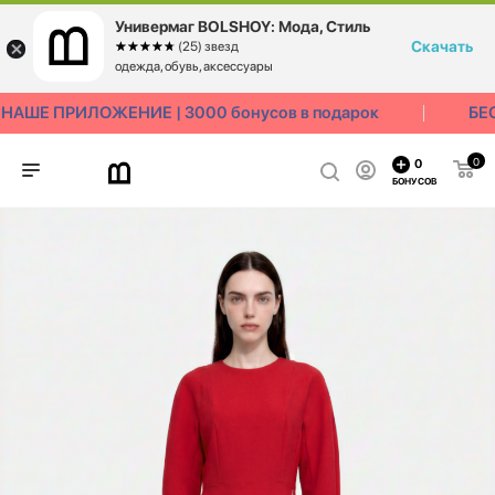
Универмаг BOLSHOY: Мода, Стиль
Скачать
☆☆☆☆☆
★★★★★
(25) звезд
одежда, обувь, аксессуары
АШЕ ПРИЛОЖЕНИЕ | 3000 бонусов в подарок
БЕС
0
0
БОНУСОВ