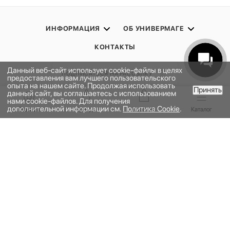
ИНФОРМАЦИЯ
ОБ УНИВЕРМАГЕ
КОНТАКТЫ
Данный веб-сайт использует cookie-файлы в целях
ПОДПИСАТЬСЯ НА РАССЫЛКУ
предоставления вам лучшего пользовательского
опыта на нашем сайте. Продолжая использовать
Принять
данный сайт, вы соглашаетесь с использованием
В КОРЗИНУ
нами cookie-файлов. Для получения
ПОЛИТИКА КОНФИДЕНЦИАЛЬНОСТИ
дополнительной информации см.
Политика Cookie
.
Главная
Бренды
Корзина
Каталог
ПУБЛИЧНАЯ ОФЕРТА
ПРОГРАММА ЛОЯЛЬНОСТИ
НАШЕ ПРИЛОЖЕНИЕ
2026 © УНИВЕРМАГ БОЛЬШОЙ | ООО "НЬЮ МАРКЕТ"