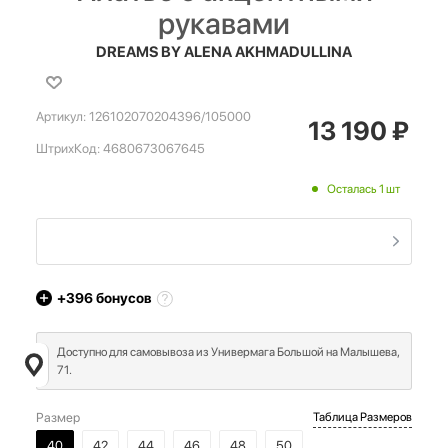
рукавами
DREAMS BY ALENA AKHMADULLINA
Артикул:
126102070204396/105000
13 190
₽
ШтрихКод:
4680673067645
Осталась 1 шт
+396
бонусов
Доступно для самовывоза из Универмага Большой на Малышева,
71.
Размер
Таблица Размеров
40
42
44
46
48
50