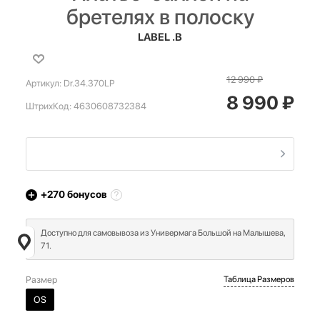
бретелях в полоску
LABEL .B
12 990
₽
Артикул:
Dr.34.370LP
8 990
₽
ШтрихКод:
4630608732384
+270
бонусов
Доступно для самовывоза из Универмага Большой на Малышева,
71.
Размер
Таблица Размеров
OS