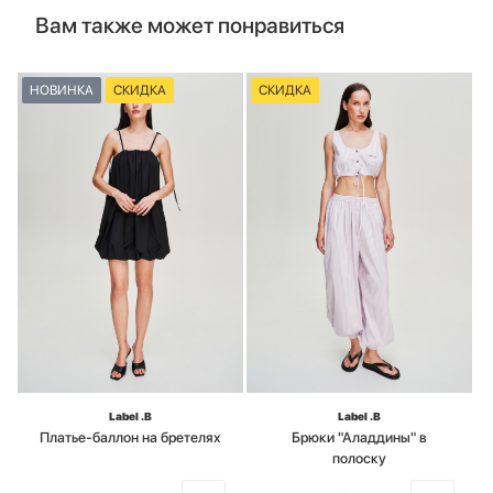
Вам также может понравиться
НОВИНКА
СКИДКА
СКИДКА
Label .B
Label .B
Платье-баллон на бретелях
Брюки "Аладдины" в
полоску