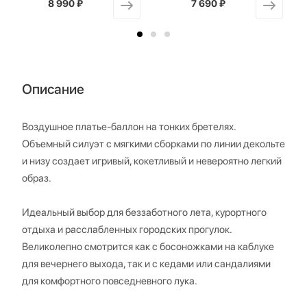
8 990 ₽
от
7 690 ₽
от
Описание
Воздушное платье-баллон на тонких бретелях.
Объемный силуэт с мягкими сборками по линии декольте
и низу создает игривый, кокетливый и невероятно легкий
образ.
Идеальный выбор для беззаботного лета, курортного
отдыха и расслабленных городских прогулок.
Великолепно смотрится как с босоножками на каблуке
для вечернего выхода, так и с кедами или сандалиями
для комфортного повседневного лука.