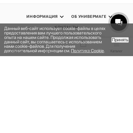
ИНФОРМАЦИЯ
ОБ УНИВЕРМАГЕ
КОНТАКТЫ
Данный веб-сайт использует cookie-файлы в целях
предоставления вам лучшего пользовательского
опыта на нашем сайте. Продолжая использовать
Принять
данный сайт, вы соглашаетесь с использованием
ПОДПИСАТЬСЯ НА РАССЫЛКУ
В КОРЗИНУ
нами cookie-файлов. Для получения
дополнительной информации см.
Политика Cookie
.
Главная
Бренды
Корзина
Каталог
ПОЛИТИКА КОНФИДЕНЦИАЛЬНОСТИ
ПУБЛИЧНАЯ ОФЕРТА
ПРОГРАММА ЛОЯЛЬНОСТИ
НАШЕ ПРИЛОЖЕНИЕ
2026 © УНИВЕРМАГ БОЛЬШОЙ | ООО "НЬЮ МАРКЕТ"