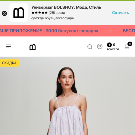
Универмаг BOLSHOY: Мода, Стиль
Скачать
☆☆☆☆☆
★★★★★
(25) звезд
одежда, обувь, аксессуары
Е ПРИЛОЖЕНИЕ | 3000 бонусов в подарок
БЕСПЛ
0
0
БОНУСОВ
СКИДКА