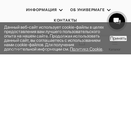
ИНФОРМАЦИЯ
ОБ УНИВЕРМАГЕ
КОНТАКТЫ
Данный веб-сайт использует cookie-файлы в целях
предоставления вам лучшего пользовательского
опыта на нашем сайте. Продолжая использовать
ПОДПИСАТЬСЯ НА РАССЫЛКУ
Принять
данный сайт, вы соглашаетесь с использованием
В КОРЗИНУ
нами cookie-файлов. Для получения
дополнительной информации см.
Политика Cookie
.
Главная
Бренды
Корзина
Каталог
ПОЛИТИКА КОНФИДЕНЦИАЛЬНОСТИ
ПУБЛИЧНАЯ ОФЕРТА
ПРОГРАММА ЛОЯЛЬНОСТИ
НАШЕ ПРИЛОЖЕНИЕ
2026 © УНИВЕРМАГ БОЛЬШОЙ | ООО "НЬЮ МАРКЕТ"