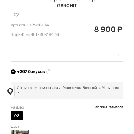
GARCHIT
Артикул:
GARVelBluAn
8 900
₽
ШтрихКод:
4613303184245
+267
бонусов
Доступно для самовывоза из Универмага Большой на Малышева,
71.
Размер
Таблица Размеров
OS
Цвет