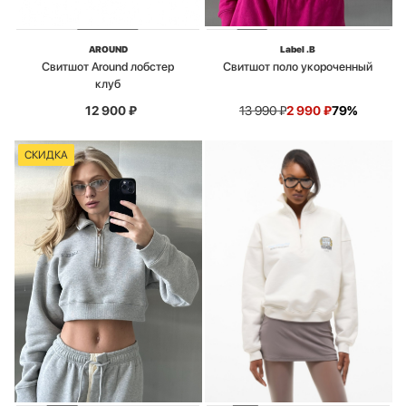
AROUND
Label .B
Свитшот Around лобстер
Свитшот поло укороченный
клуб
12 900
₽
13 990
₽
2 990
₽
79%
СКИДКА