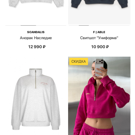
SCANDALIS
F | ABLE
Анорак Наследие
Свитшот "Униформа"
12 990
₽
10 900
₽
СКИДКА