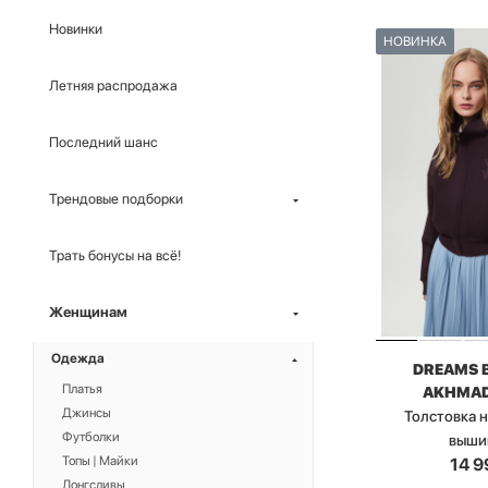
Новинки
НОВИНКА
Летняя распродажа
Последний шанс
Трендовые подборки
Трать бонусы на всё!
Женщинам
Одежда
DREAMS 
Платья
AKHMAD
Джинсы
Толстовка 
Футболки
выши
Топы | Майки
14 9
Лонгсливы