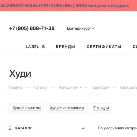
ЧИВАЙ НАШЕ ПРИЛОЖЕНИЕ | 3000 бонусов в подарок
+7 (905) 808-71-38
Екатеринбург
LABEL .B
БРЕНДЫ
СЕРТИФИКАТЫ
С
Худи
—
—
—
—
Главная
Каталог
Женщинам
Одежда
Свитшоты
Худи с принтом
Худи с капюшоном
Zip-худи
По умолчанию (возра
КАТАЛОГ