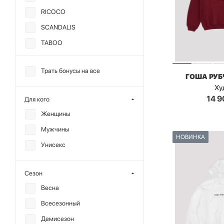
RICOCO
SCANDALIS
TABOO
TOPTOP
Трать бонусы на все
МИНИ
ГОША РУ
Ху
DREAMS BY ALENA
14 9
Для кого
AKHMADULLINA
Женщины
F | ABLE
Мужчины
FORCHIL
НОВИНКА
Унисекс
KRAKATAU
MIARTLAND
Сезон
OUT OF REACH
Весна
SHTRIPLING
Всесезонный
SHVETSOV STORE
Демисезон
ГОША РУБЧИНСКИЙ