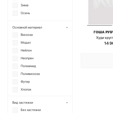
Зима
Осень
Основной материал
ГОША РУ
Вискоза
Худи круг
Модал
14 9
Нейлон
Неопрен
Полиамид
Поливискоза
Футер
Хлопок
Вид застежки
Без застежки