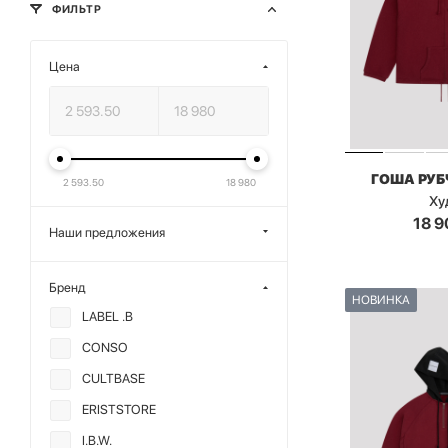
ФИЛЬТР
Цена
ГОША РУ
2 593.50
18 980
Ху
18 9
Наши предложения
Бренд
НОВИНКА
LABEL .B
CONSO
CULTBASE
ERISTSTORE
I.B.W.