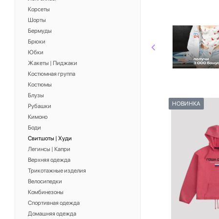
Корсеты
Шорты
Бермуды
Брюки
Юбки
Жакеты | Пиджаки
Костюмная группа
Костюмы
Блузы
НОВИНКА
Рубашки
Кимоно
Боди
Свитшоты | Худи
Легинсы | Капри
Верхняя одежда
Трикотажные изделия
Велосипедки
Комбинезоны
Спортивная одежда
Домашняя одежда