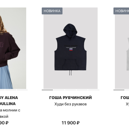
НОВИНКА
НОВИН
BY ALENA
ГОША РУБЧИНСКИЙ
ГО
ULLINA
Худи без рукавов
Х
на молнии с
вкой
90
₽
11 900
₽