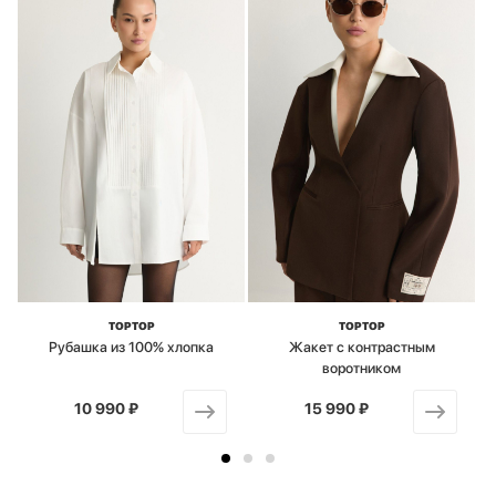
TOPTOP
TOPTOP
Рубашка из 100% хлопка
Жакет с контрастным
воротником
10 990 ₽
от
15 990 ₽
от