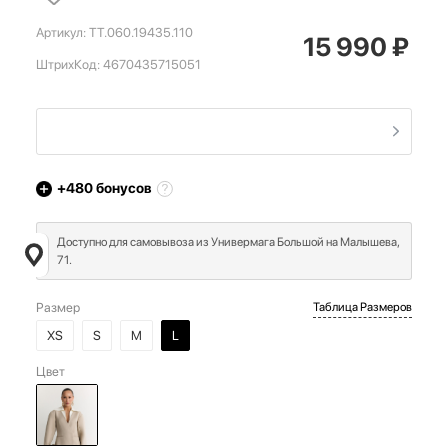
Артикул:
TT.060.19435.110
15 990
₽
ШтрихКод:
4670435715051
+480
бонусов
Доступно для самовывоза из Универмага Большой на Малышева,
71.
Размер
Таблица Размеров
XS
S
M
L
Цвет