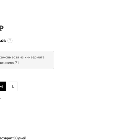
₽
сов
 самовывоза из Универмага
лышева, 71.
M
L
в
возврат 30 дней