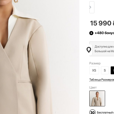
15 990
+480
бону
Доступно для
Большой на Ма
Размер
XS
S
Таблица Размеро
Цвет
Бесплатный 