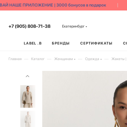
Й НАШЕ ПРИЛОЖЕНИЕ | 3000 бонусов в подарок
+7 (905) 808-71-38
Екатеринбург
LABEL .B
БРЕНДЫ
СЕРТИФИКАТЫ
С
—
—
—
—
Главная
Каталог
Женщинам
Одежда
Жакеты |