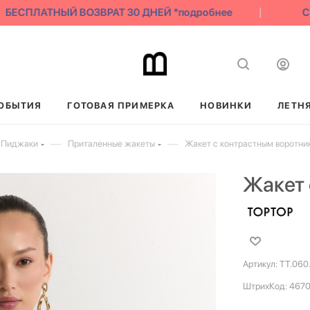
БЕСПЛАТНЫЙ ВОЗВРАТ 30 ДНЕЙ *подробнее
СКА
ОБЫТИЯ
ГОТОВАЯ ПРИМЕРКА
НОВИНКИ
ЛЕТН
—
—
 Пиджаки
Приталенные жакеты
Жакет с контрастным воротни
Жакет 
Артикул:
TT.060
ШтрихКод:
467