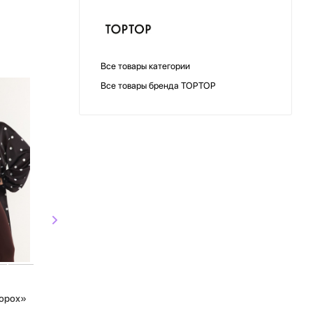
Все товары категории
Все товары бренда TOPTOP
СКИДКА
СКИДКА
TOPTOP
TOPTO
горох»
Блуза с принтом «горох»
Блуза с выре