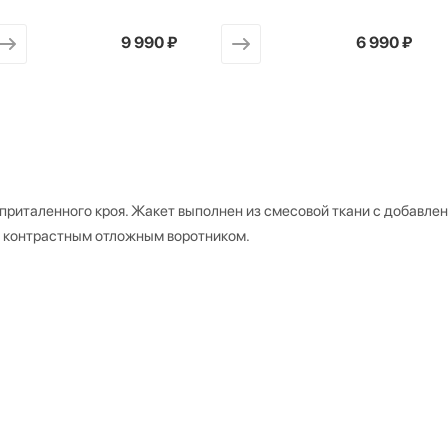
от
9 990 ₽
от
6 990 ₽
приталенного кроя. Жакет выполнен из смесовой ткани с добавле
а контрастным отложным воротником.