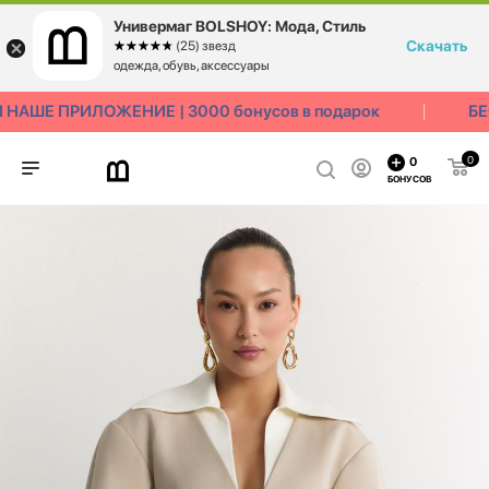
Универмаг BOLSHOY: Мода, Стиль
Скачать
☆☆☆☆☆
★★★★★
(25) звезд
одежда, обувь, аксессуары
НАШЕ ПРИЛОЖЕНИЕ | 3000 бонусов в подарок
БЕ
0
0
БОНУСОВ