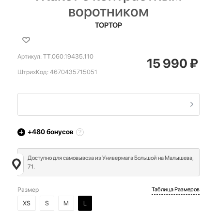
воротником
TOPTOP
Артикул:
TT.060.19435.110
15 990
₽
ШтрихКод:
4670435715051
+480
бонусов
Доступно для самовывоза из Универмага Большой на Малышева,
71.
Размер
Таблица Размеров
XS
S
M
L