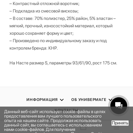
– Контрастный отложной воротник;
– Подкладка из смесовой вискозы;
– В составе: 70% полиэстер, 25% район, 5% эластан –
мягкий, прочный, износостойкий материал, который
хорошо сохраняет форму и цвет;
– Произведено по индивидуальному заказу и под
контролем бренда: КНР.
На Насте размер S, параметры 93/61/90, рост 175 см.
ИНФОРМАЦИЯ
ОБ УНИВЕРМАГЕ
КОНТАКТЫ
Данный веб-сайт использует cookie-файлы в целях
предоставления вам лучшего пользовательского
опыта на нашем сайте. Продолжая использовать
Принять
данный сайт, вы соглашаетесь с использованием
ПОДПИСАТЬСЯ НА РАССЫЛКУ
В КОРЗИНУ
нами cookie-файлов. Для получения