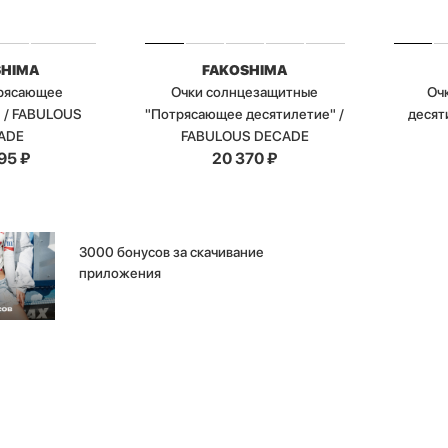
SHIMA
FAKOSHIMA
трясающее
Очки солнцезащитные
Оч
" / FABULOUS
"Потрясающее десятилетие" /
десят
ADE
FABULOUS DECADE
95
₽
20 370
₽
3000 бонусов за скачивание
приложения