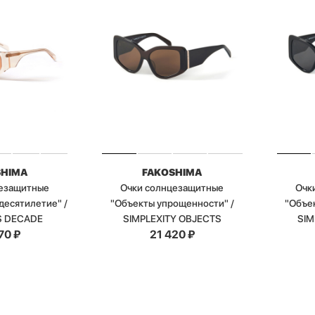
SHIMA
FAKOSHIMA
цезащитные
Очки солнцезащитные
Очк
десятилетие" /
"Объекты упрощенности" /
"Объе
S DECADE
SIMPLEXITY OBJECTS
SIM
70
₽
21 420
₽