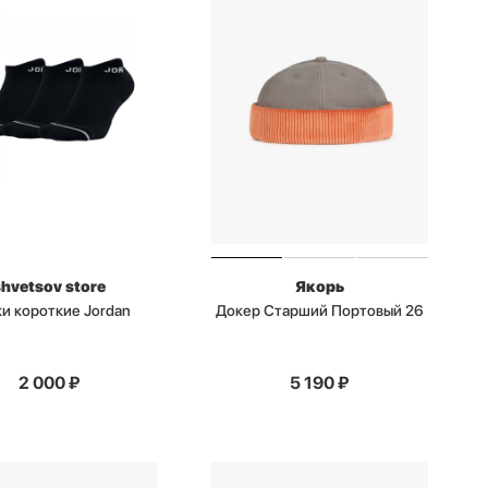
shvetsov store
Якорь
и короткие Jordan
Докер Старший Портовый 26
2 000
₽
5 190
₽