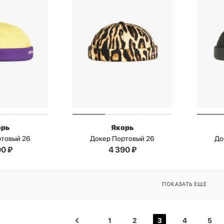
орь
Якорь
ртовый 26
Докер Портовый 26
До
90
₽
4 390
₽
ПОКАЗАТЬ ЕЩЕ
1
2
3
4
5