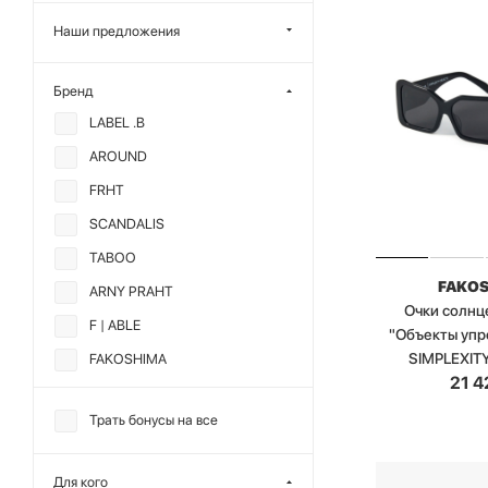
Наши предложения
Бренд
LABEL .B
AROUND
FRHT
SCANDALIS
TABOO
FAKO
ARNY PRAHT
Очки солн
F | ABLE
"Объекты упр
SIMPLEXIT
FAKOSHIMA
21 4
KRAKATAU
Трать бонусы на все
MANKOVA
SHVETSOV STORE
Для кого