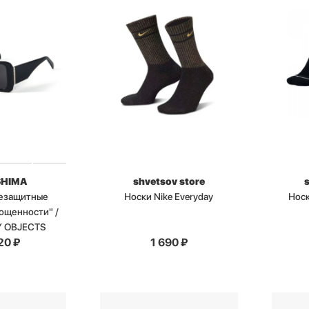
SHIMA
shvetsov store
цезащитные
Носки Nike Everyday
Носк
ощенности" /
Y OBJECTS
20
₽
1 690
₽