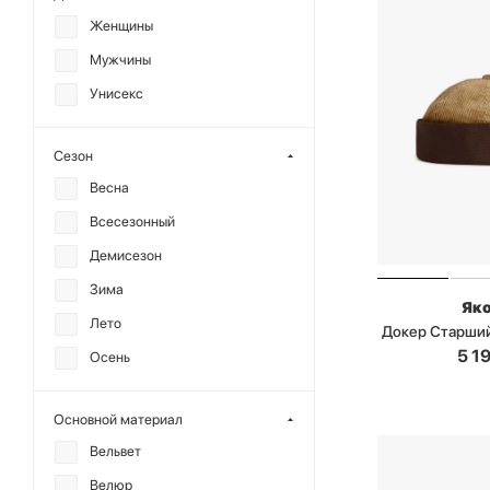
TENDEN
Женщины
ГОША РУБЧИНСКИЙ
Мужчины
РЕФРЕЙМ
Унисекс
ЯКОРЬ
Сезон
Весна
Всесезонный
Демисезон
Зима
Як
Лето
Докер Старши
5 1
Осень
Основной материал
Вельвет
Велюр