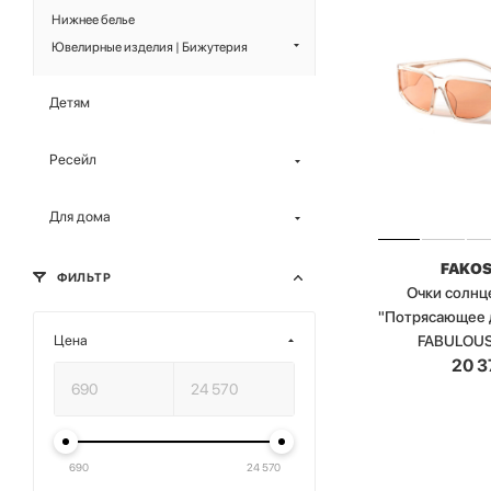
Нижнее белье
Ювелирные изделия | Бижутерия
Детям
Ресейл
Для дома
FAKO
ФИЛЬТР
Очки солн
"Потрясающее 
FABULOU
Цена
20 3
690
24 570