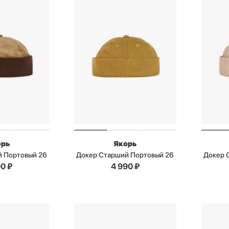
орь
Якорь
й Портовый 26
Докер Старший Портовый 26
Докер 
90
₽
4 990
₽