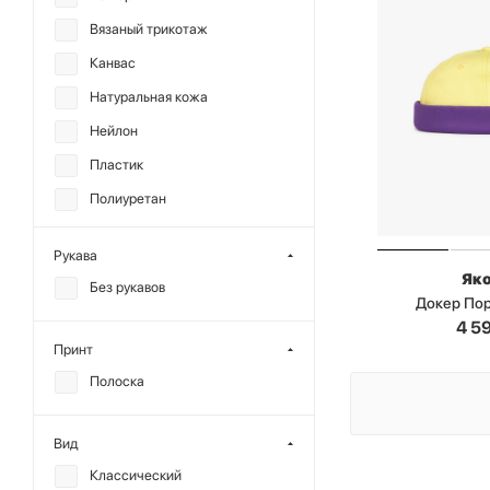
Вязаный трикотаж
Канвас
Натуральная кожа
Нейлон
Пластик
Полиуретан
Полиэстер
Рукава
Текстиль
Як
Без рукавов
Хлопок
Докер По
4 5
Шерсть
Принт
Экокожа
Полоска
Вид
Классический