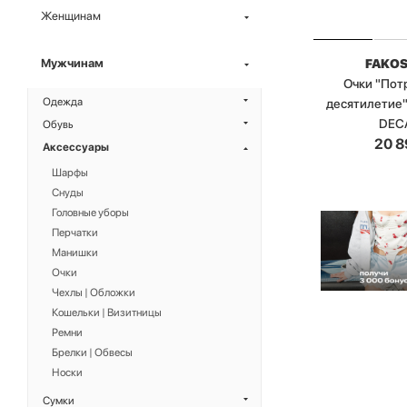
Женщинам
FAKO
Мужчинам
Очки "По
Одежда
десятилетие
DEC
Обувь
20 8
Аксессуары
Шарфы
Снуды
Головные уборы
Перчатки
Манишки
Очки
Чехлы | Обложки
Кошельки | Визитницы
Ремни
Брелки | Обвесы
Носки
Сумки