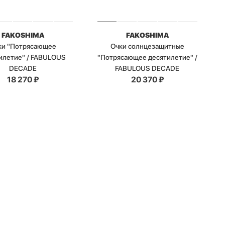
FAKOSHIMA
FAKOSHIMA
ки "Потрясающее
Очки солнцезащитные
илетие" / FABULOUS
"Потрясающее десятилетие" /
DECADE
FABULOUS DECADE
18 270
₽
20 370
₽