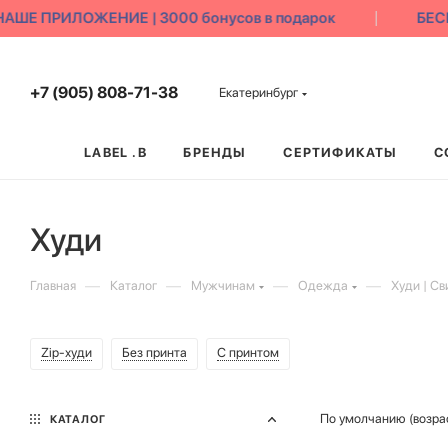
 ПРИЛОЖЕНИЕ | 3000 бонусов в подарок
БЕСПЛА
+7 (905) 808-71-38
Екатеринбург
LABEL .B
БРЕНДЫ
СЕРТИФИКАТЫ
С
Худи
—
—
—
—
Главная
Каталог
Мужчинам
Одежда
Худи | С
Zip-худи
Без принта
С принтом
По умолчанию (возра
КАТАЛОГ