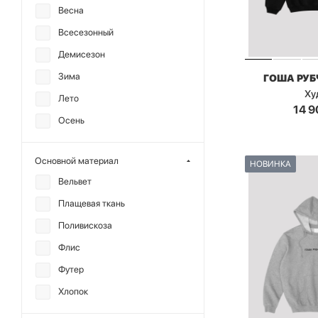
Весна
Всесезонный
Демисезон
Зима
ГОША РУ
Ху
Лето
14 9
Осень
Основной материал
НОВИНКА
Вельвет
Плащевая ткань
Поливискоза
Флис
Футер
Хлопок