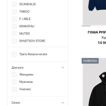
SCANDALIS
TABOO
F | ABLE
KRAKATAU
ГОША РУ
MUTED
Ху
SHVETSOV STORE
14 9
ГОША РУБЧИНСКИЙ
Трать бонусы на все
НОВИНКА
Для кого
Женщины
Мужчины
Унисекс
Сезон