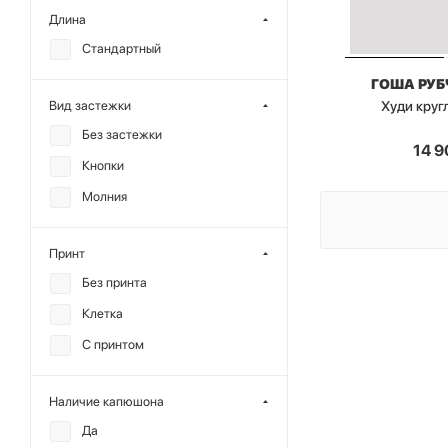
Длина
Стандартный
ГОША РУ
Худи круг
Вид застежки
Без застежки
14 9
Кнопки
Молния
Принт
Без принта
Клетка
С принтом
Наличие капюшона
Да