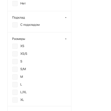
Нет
Подклад
С подкладом
Размеры
XS
XS/S
S
S/M
M
L
L/XL
XL
XXL