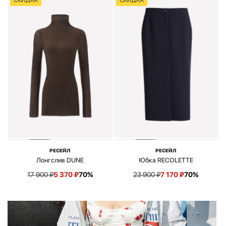
СКИДКА
СКИДКА
РЕСЕЙЛ
РЕСЕЙЛ
Лонгслив DUNE
Юбка RECOLETTE
17 900
₽
5 370
₽
70%
23 900
₽
7 170
₽
70%