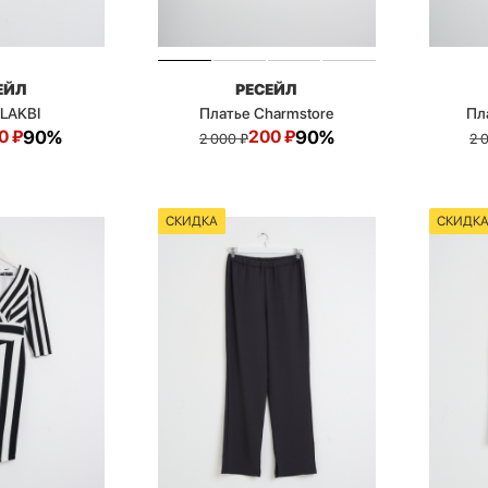
ЕЙЛ
РЕСЕЙЛ
 LAKBI
Платье Charmstore
Пл
0
₽
90%
200
₽
90%
2 000
₽
2 
СКИДКА
СКИДК