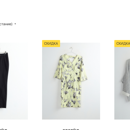
стание)
СКИДКА
СКИДК