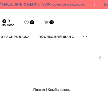
ШЕ ПРИЛОЖЕНИЕ | 3000 бонусов в подарок
БЕСП
0
0
0
БОНУСОВ
ЯЯ РАСПРОДАЖА
ПОСЛЕДНИЙ ШАНС
Платья | Комбинезоны