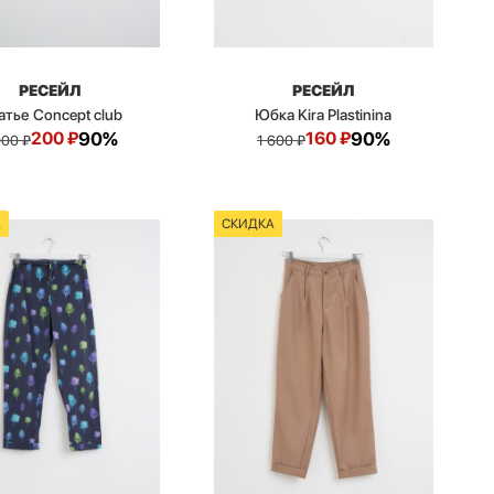
РЕСЕЙЛ
РЕСЕЙЛ
атье Concept club
Юбка Kira Plastinina
200
₽
90%
160
₽
90%
000
₽
1 600
₽
А
СКИДКА