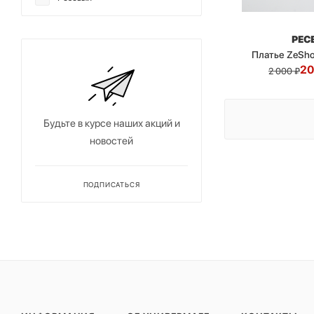
Серый
РЕС
Синий
Платье ZeSho
Хаки
20
2 000
₽
Черный
Будьте в курсе наших акций и
новостей
ПОДПИСАТЬСЯ