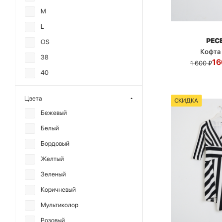
M
L
РЕС
OS
Кофта
38
16
1 600
₽
40
42
Цвета
СКИДКА
44
Бежевый
46
Белый
Бордовый
Желтый
Зеленый
Коричневый
Мультиколор
Розовый