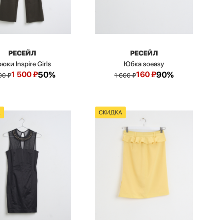
РЕСЕЙЛ
РЕСЕЙЛ
юки Inspire Girls
Юбка soeasy
1 500
₽
50%
160
₽
90%
00
₽
1 600
₽
А
СКИДКА