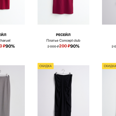
ЕЙЛ
РЕСЕЙЛ
haruel
Платье Concept club
0
₽
90%
200
₽
90%
2 000
₽
2 
СКИДКА
СКИДК