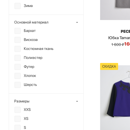
Зима
Основной материал
Бархат
РЕС
Юбка Tamar
Вискоза
16
1 600
₽
Костюмная ткань
Полиэстер
СКИДКА
Футер
Хлопок
Шерсть
Размеры
XXS
XS
S