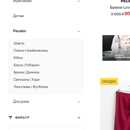
РЕС
Мужчинам
Брюки Lov
3
3 000
₽
Детям
Ресейл
Шорты
Платья | Комбинезоны
Юбки
Блузы | Рубашки
Брюки | Джинсы
Свитшоты | Худи
СКИДКА
Лонгсливы | Футболки
Для дома
ФИЛЬТР