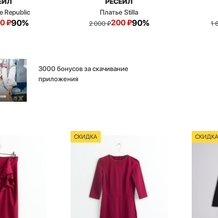
ЕЙЛ
РЕСЕЙЛ
e Republic
Платье Stilla
00
₽
90%
200
₽
90%
2 000
₽
1 
3000 бонусов за скачивание
приложения
СКИДКА
СКИДК