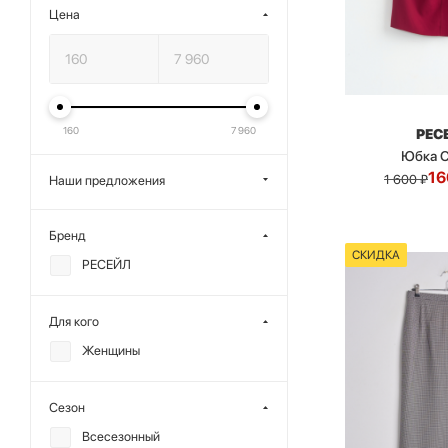
Цена
160
7 960
РЕС
Юбка C
16
1 600
₽
Наши предложения
Бренд
СКИДКА
РЕСЕЙЛ
Для кого
Женщины
Сезон
Всесезонный