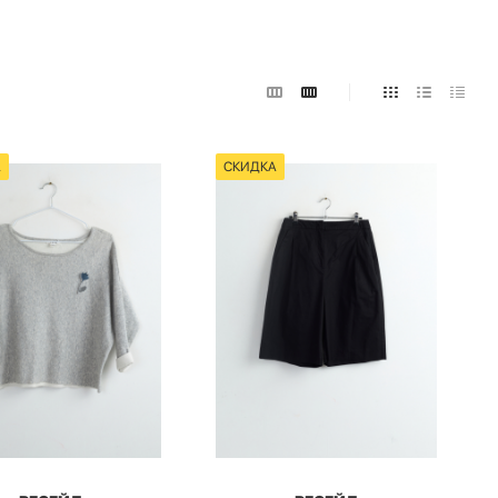
А
СКИДКА