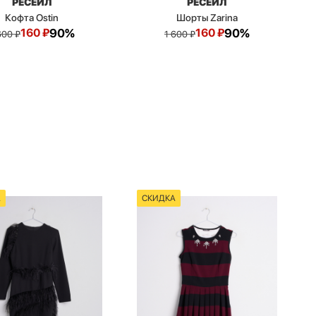
РЕСЕЙЛ
РЕСЕЙЛ
Кофта Ostin
Шорты Zarina
160
₽
90%
160
₽
90%
600
₽
1 600
₽
А
СКИДКА