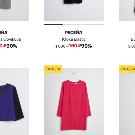
ЕЙЛ
РЕСЕЙЛ
a Elovikova
Юбка Elastic
Бр
0
₽
90%
160
₽
90%
1 600
₽
3 0
СКИДКА
СКИДК