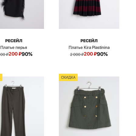
РЕСЕЙЛ
РЕСЕЙЛ
Платье перья
Платье Kira Plastinina
200
₽
90%
200
₽
90%
000
₽
2 000
₽
А
СКИДКА