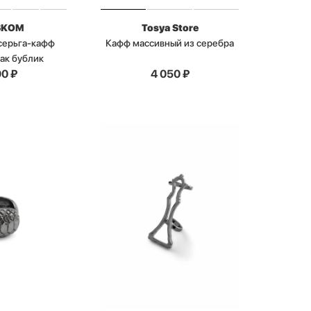
SKOM
Tosya Store
серьга-кафф
Кафф массивный из серебра
как бублик
90
₽
4 050
₽