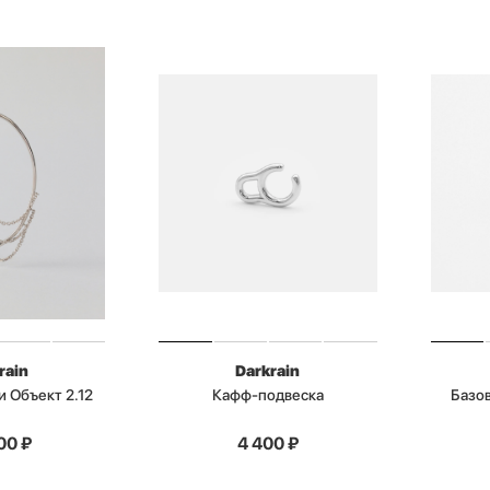
rain
Darkrain
и Объект 2.12
Кафф-подвеска
Базо
00
₽
4 400
₽