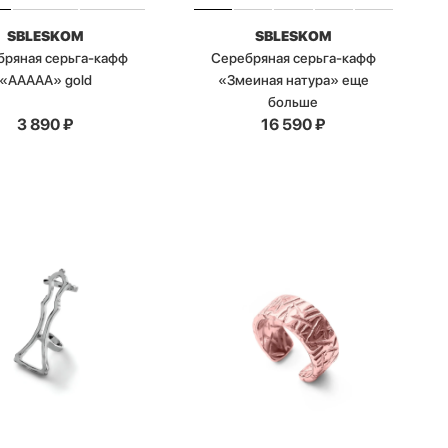
SBLESKOM
SBLESKOM
бряная серьга-кафф
Серебряная серьга-кафф
«AАААА» gold
«Змеиная натура» еще
больше
3 890
₽
16 590
₽