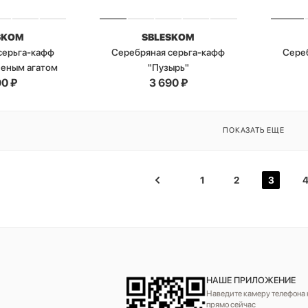
SKOM
SBLESKOM
серьга-кафф
Серебряная серьга-кафф
Сере
леным агатом
"Пузырь"
90
₽
3 690
₽
ПОКАЗАТЬ ЕЩЕ
1
2
3
НАШЕ ПРИЛОЖЕНИЕ
Наведите камеру телефона н
прямо сейчас