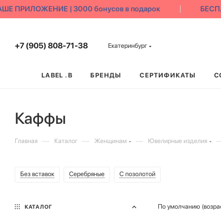
 ПРИЛОЖЕНИЕ | 3000 бонусов в подарок
БЕСПЛА
+7 (905) 808-71-38
Екатеринбург
LABEL .B
БРЕНДЫ
СЕРТИФИКАТЫ
С
Каффы
—
—
—
Главная
Каталог
Женщинам
Ювелирные изделия
Без вставок
Серебряные
С позолотой
По умолчанию (возра
КАТАЛОГ