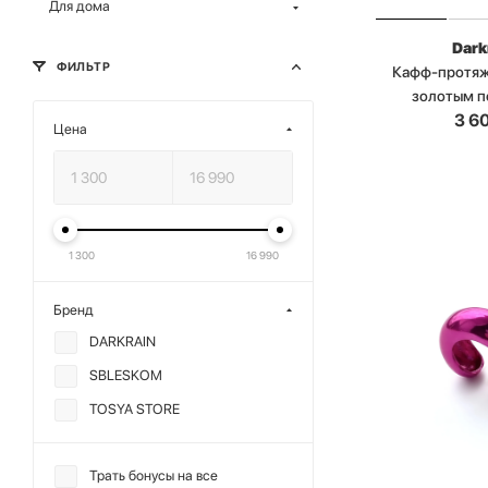
Для дома
Dark
ФИЛЬТР
Кафф-протяж
золотым 
3 6
Цена
1 300
16 990
Бренд
DARKRAIN
SBLESKOM
TOSYA STORE
Трать бонусы на все