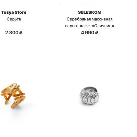
Tosya Store
SBLESKOM
Серьга
Серебряная массивная
серьга-кафф «Слияние»
2 300
₽
4 990
₽