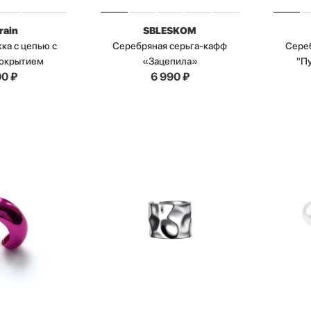
rain
SBLESKOM
ка с цепью с
Серебряная серьга-кафф
Сере
покрытием
«Зацепила»
"Пу
00
₽
6 990
₽