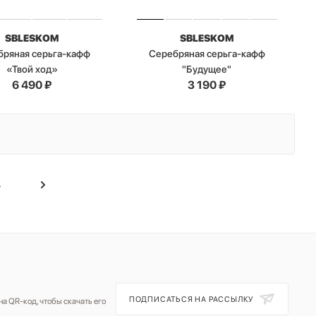
SBLESKOM
SBLESKOM
бряная серьга-кафф
Серебряная серьга-кафф
«Твой ход»
"Будущее"
6 490
₽
3 190
₽
4
ПОДПИСАТЬСЯ НА РАССЫЛКУ
а QR-код, чтобы скачать его