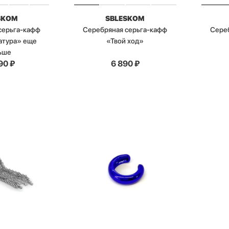
SKOM
SBLESKOM
серьга-кафф
Серебряная серьга-кафф
Сере
атура» еще
«Твой ход»
ьше
90
₽
6 890
₽