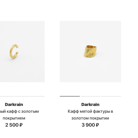
Darkrain
Darkrain
вый кафф с золотым
Кафф мятой фактуры в
покрытием
золотом покрытии
2 500
₽
3 900
₽