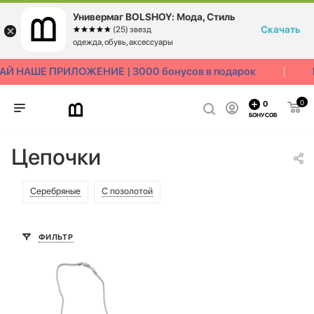
Универмаг BOLSHOY: Мода, Стиль
Скачать
☆☆☆☆☆
★★★★★
(25) звезд
одежда, обувь, аксессуары
Й НАШЕ ПРИЛОЖЕНИЕ | 3000 бонусов в подарок
0
0
БОНУСОВ
Цепочки
Серебряные
С позолотой
ФИЛЬТР