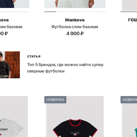
kova
Mankova
ГО
лим базовая
Футболка слим базовая
00
₽
4 900
₽
СТАТЬЯ
Топ 5 брендов, где можно найти супер
оверные футболки
НОВИНКА
НОВИН