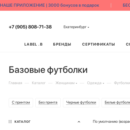
Е ПРИЛОЖЕНИЕ | 3000 бонусов в подарок
БЕСПЛ
+7 (905) 808-71-38
Екатеринбург
LABEL .B
БРЕНДЫ
СЕРТИФИКАТЫ
С
Базовые футболки
—
—
—
—
Главная
Каталог
Женщинам
Одежда
Футболк
С принтом
Без принта
Черные футболки
Белые футбол
По умолчанию (возра
КАТАЛОГ