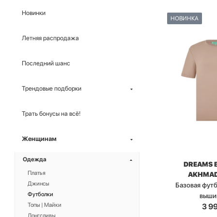
Новинки
НОВИНКА
Летняя распродажа
Последний шанс
Трендовые подборки
Трать бонусы на всё!
Женщинам
Одежда
DREAMS 
Платья
AKHMAD
Джинсы
Базовая футб
Футболки
выши
Топы | Майки
3 9
Лонгсливы