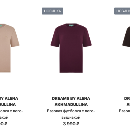
НОВИНКА
НОВИН
BY ALENA
DREAMS BY ALENA
DR
ULLINA
AKHMADULLINA
A
олка с лого-
Базовая футболка с лого-
Базов
вкой
вышивкой
90
₽
3 990
₽