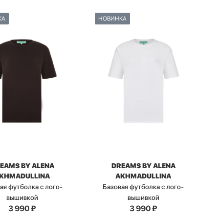
КА
НОВИНКА
EAMS BY ALENA
DREAMS BY ALENA
KHMADULLINA
AKHMADULLINA
ая футболка с лого-
Базовая футболка с лого-
вышивкой
вышивкой
3 990
₽
3 990
₽