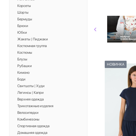
Корсеты
Шорты
Бермуды
Брюки
Юбки
Жакеты | Пиджаки
Костюмная группа
Костюмы
Блузы
НОВИНКА
Рубашки
Кимоно
Боди
Свитшоты | Худи
Легинсы | Капри
Верхняя одежда
Трикотажные изделия
Велосипедки
Комбинезоны
Спортивная одежда
Домашняя одежда