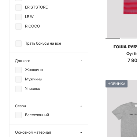
ERISTSTORE
I.B.W.
RICOCO
TOPTOP
Трать бонусы на все
МИНИ
ГОША РУ
Футб
ANMUSE
7 9
Для кого
CHARMSTORE
Женщины
ALL WE NEED
Мужчины
CHUBA
НОВИНКА
Унисекс
DREAMS BY ALENA
AKHMADULLINA
Сезон
F | ABLE
Всесезонный
MANKOVA
MIARTLAND
Основной материал
MUTED