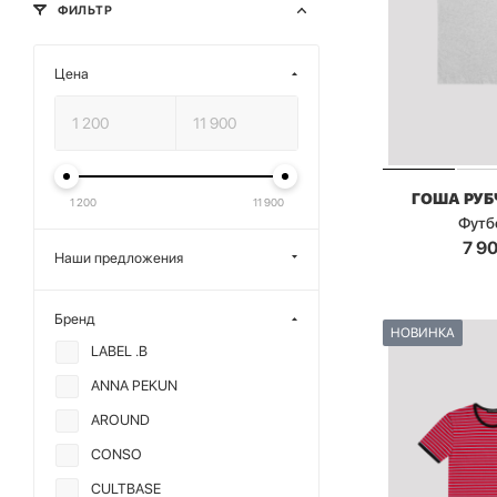
ФИЛЬТР
Цена
ГОША РУ
1 200
11 900
Футб
7 9
Наши предложения
Бренд
НОВИНКА
LABEL .B
ANNA PEKUN
AROUND
CONSO
CULTBASE