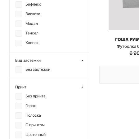
Бифлекс
NIKONOROVA
Вискоза
REFERT
Модал
ГОША РУБЧИНСКИЙ
Тенсел
ГОША РУ
Хлопок
Футболка б
6 9
Вид застежки
Без застежки
Принт
Без принта
Горох
Полоска
С принтом
Цветочный