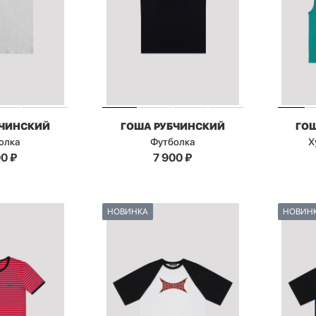
БЧИНСКИЙ
ГОША РУБЧИНСКИЙ
ГО
олка
Футболка
Х
00
₽
7 900
₽
НОВИНКА
НОВИН