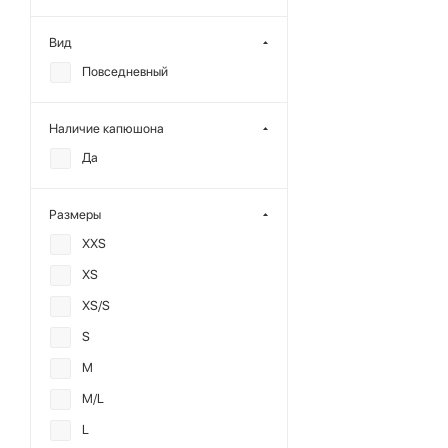
Вид
Повседневный
Наличие капюшона
Да
Размеры
XXS
XS
XS/S
S
M
M/L
L