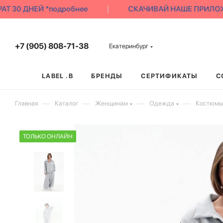
 30 ДНЕЙ *подробнее
СКАЧИВАЙ НАШЕ ПРИЛОЖЕНИ
+7 (905) 808-71-38
Екатеринбург
LABEL .B
БРЕНДЫ
СЕРТИФИКАТЫ
С
—
—
—
—
Главная
Каталог
Женщинам
Одежда
Костюмы
ТОЛЬКО ОНЛАЙН