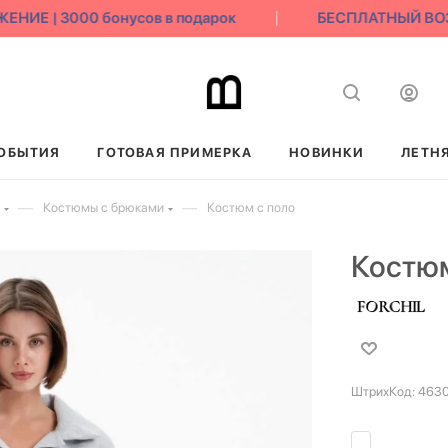
Е | 3000 бонусов в подарок
БЕСПЛАТНЫЙ ВОЗВР
ОБЫТИЯ
ГОТОВАЯ ПРИМЕРКА
НОВИНКИ
ЛЕТН
—
—
Костюмы с брюками
Костюм с поло
Костюм
ШтрихКод:
463