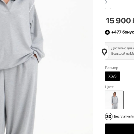
15 900
+477
бону
Доступно для
Большой на Ма
Размер
XS/S
Цвет
Бесплатный 