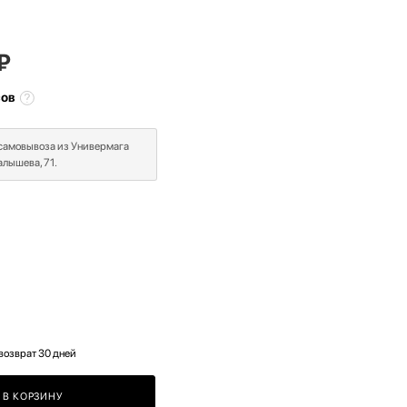
₽
сов
 самовывоза из Универмага
лышева, 71.
возврат 30 дней
В КОРЗИНУ