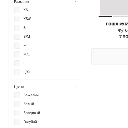
Размеры
XS
XS/S
ГОША РУ
S
Футб
7 9
S/M
M
M/L
L
L/XL
XL
Цвета
XXL
Бежевый
XXL/XXXL
Белый
XXXL
Бордовый
OS
Голубой
2XS/XS