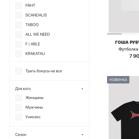
FRHT
SCANDALIS
TABOO
ALL WE NEED
ГОША РУ
F | ABLE
Футболка
KRAKATAU
7 9
MUTED
Трать бонусы на все
SHVETSOV STORE
НОВИНКА
ГОША РУБЧИНСКИЙ
Для кого
Женщины
Мужчины
Унисекс
Сезон