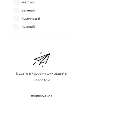
Желтый
Зеленый
Коричневый
Красный
Мультиколор
Оранжевый
Розовый
Серый
Синий
Будьте в курсе наших акций и
Фиолетовый
новостей
Хаки
Черный
ПОДПИСАТЬСЯ