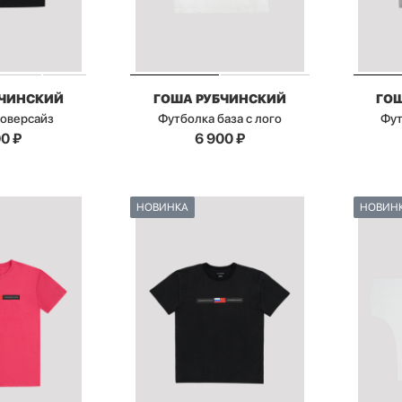
БЧИНСКИЙ
ГОША РУБЧИНСКИЙ
ГО
 оверсайз
Футболка база с лого
Фут
00
₽
6 900
₽
НОВИНКА
НОВИН