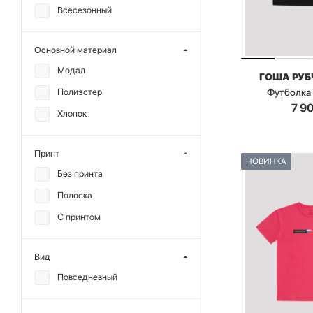
Всесезонный
Основной материал
Модал
ГОША РУ
Футболка
Полиэстер
7 9
Хлопок
Принт
НОВИНКА
Без принта
Полоска
С принтом
Вид
Повседневный