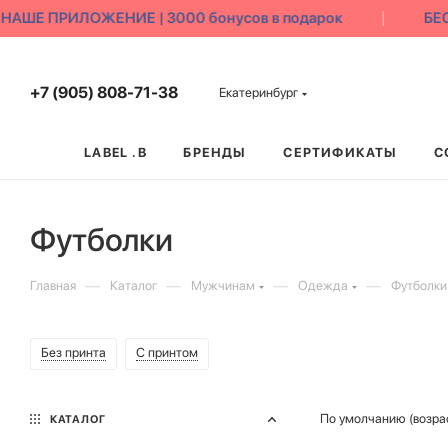
Е ПРИЛОЖЕНИЕ | 3000 бонусов в подарок
БЕСПЛ
+7 (905) 808-71-38
Екатеринбург
LABEL .B
БРЕНДЫ
СЕРТИФИКАТЫ
С
Футболки
—
—
—
—
Главная
Каталог
Мужчинам
Одежда
Футболки
Без принта
С принтом
По умолчанию (возра
КАТАЛОГ