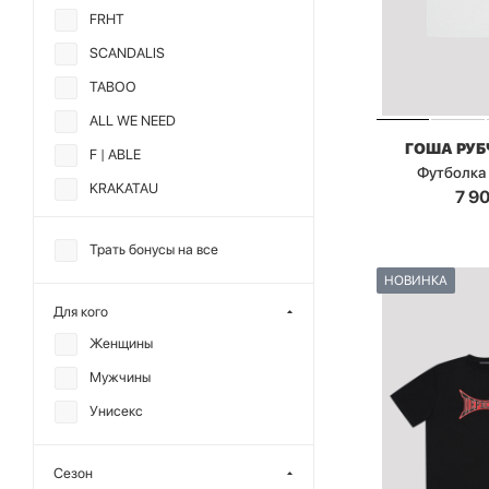
FRHT
SCANDALIS
TABOO
ALL WE NEED
ГОША РУ
F | ABLE
Футболка
KRAKATAU
7 9
MUTED
Трать бонусы на все
SHVETSOV STORE
НОВИНКА
ГОША РУБЧИНСКИЙ
Для кого
Женщины
Мужчины
Унисекс
Сезон