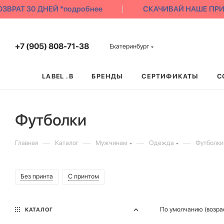
АТ 30 ДНЕЙ *подробнее
СКАЧИВАЙ НАШЕ ПРИЛОЖ
+7 (905) 808-71-38
Екатеринбург
LABEL .B
БРЕНДЫ
СЕРТИФИКАТЫ
С
Футболки
—
—
—
—
Главная
Каталог
Мужчинам
Одежда
Футболки
Без принта
С принтом
По умолчанию (возра
КАТАЛОГ