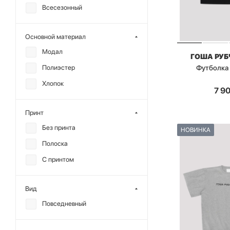
Всесезонный
Основной материал
Модал
ГОША РУ
Футболка
Полиэстер
Хлопок
7 9
Принт
Без принта
НОВИНКА
Полоска
С принтом
Вид
Повседневный