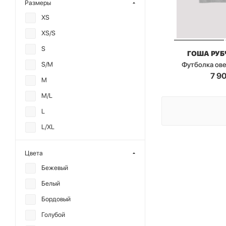
Размеры
XS
XS/S
S
ГОША РУ
Футболка ове
S/M
7 9
M
M/L
L
L/XL
XL
Цвета
XXL
Бежевый
XXL/XXXL
Белый
XXXL
Бордовый
OS
Голубой
2XS/XS