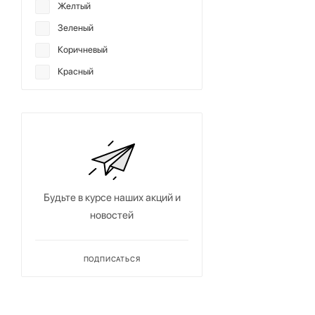
Желтый
Зеленый
Коричневый
Красный
Мультиколор
Оранжевый
Розовый
Серый
Синий
Будьте в курсе наших акций и
Фиолетовый
новостей
Хаки
Черный
ПОДПИСАТЬСЯ