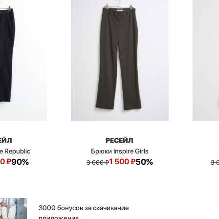
ЕЙЛ
РЕСЕЙЛ
e Republic
Брюки Inspire Girls
00
₽
90%
1 500
₽
50%
3 000
₽
3 
3000 бонусов за скачивание
приложения