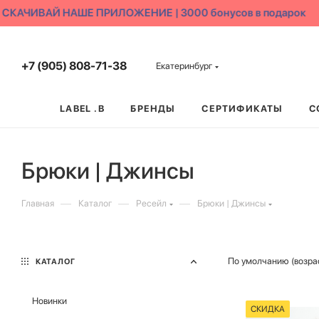
КАЧИВАЙ НАШЕ ПРИЛОЖЕНИЕ | 3000 бонусов в подарок
+7 (905) 808-71-38
Екатеринбург
LABEL .B
БРЕНДЫ
СЕРТИФИКАТЫ
С
Брюки | Джинсы
—
—
—
Главная
Каталог
Ресейл
Брюки | Джинсы
По умолчанию (возра
КАТАЛОГ
Новинки
СКИДКА