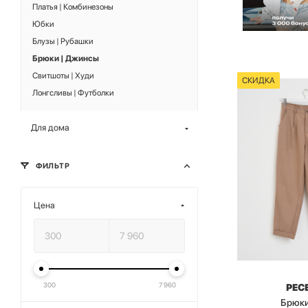
Платья | Комбинезоны
Юбки
Блузы | Рубашки
Брюки | Джинсы
Свитшоты | Худи
СКИДКА
Лонгсливы | Футболки
Для дома
ФИЛЬТР
Цена
300
7 960
РЕС
Брюки