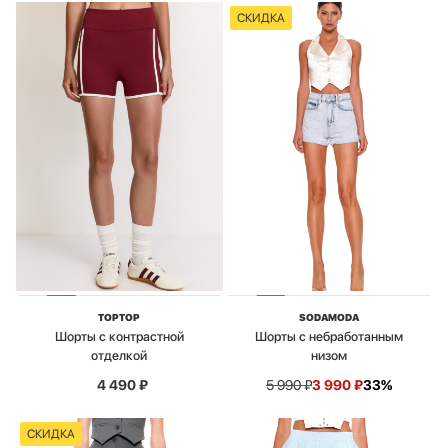
СКИДКА
TOPTOP
SODAMODA
Шорты с контрастной
Шорты с небработанным
отделкой
низом
4 490
₽
5 990
₽
3 990
₽
33%
СКИДКА