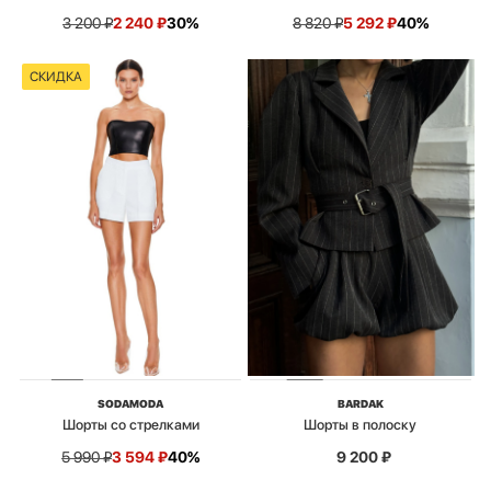
3 200
₽
2 240
₽
30%
8 820
₽
5 292
₽
40%
СКИДКА
SODAMODA
BARDAK
Шорты со стрелками
Шорты в полоску
5 990
₽
3 594
₽
40%
9 200
₽