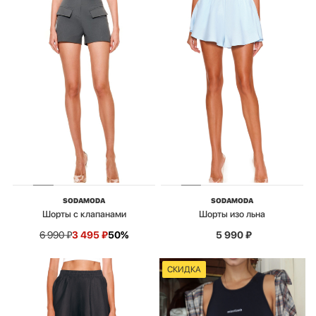
SODAMODA
SODAMODA
Шорты с клапанами
Шорты изо льна
6 990
₽
3 495
₽
50%
5 990
₽
СКИДКА