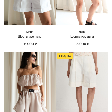
Мини
Мини
Шорты изо льна
Шорты изо льна
5 990
₽
5 990
₽
СКИДКА