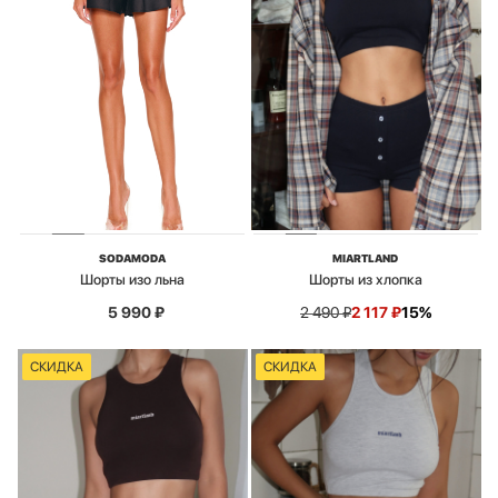
SODAMODA
MIARTLAND
Шорты изо льна
Шорты из хлопка
5 990
₽
2 490
₽
2 117
₽
15%
СКИДКА
СКИДКА