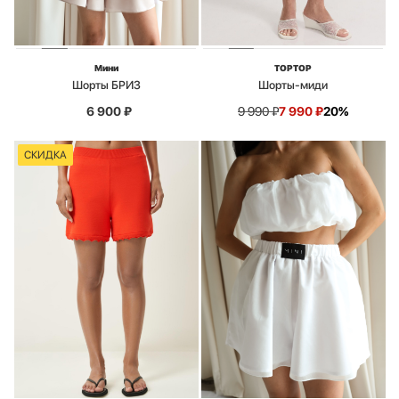
Мини
TOPTOP
Шорты БРИЗ
Шорты-миди
6 900
₽
9 990
₽
7 990
₽
20%
СКИДКА