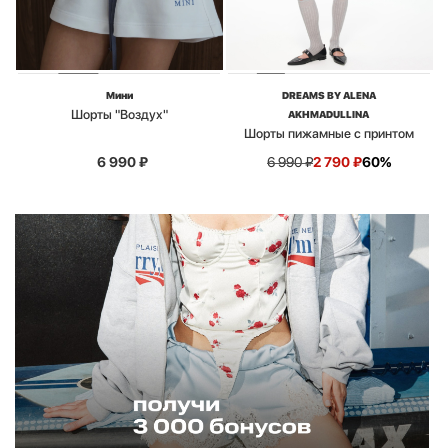
Мини
DREAMS BY ALENA
Шорты "Воздух"
AKHMADULLINA
Шорты пижамные с принтом
6 990
₽
6 990
₽
2 790
₽
60%