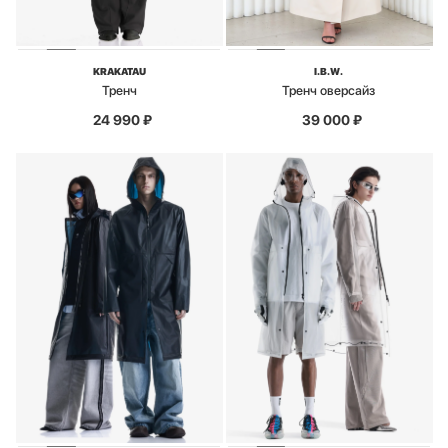
KRAKATAU
I.B.W.
Тренч
Тренч оверсайз
24 990
₽
39 000
₽