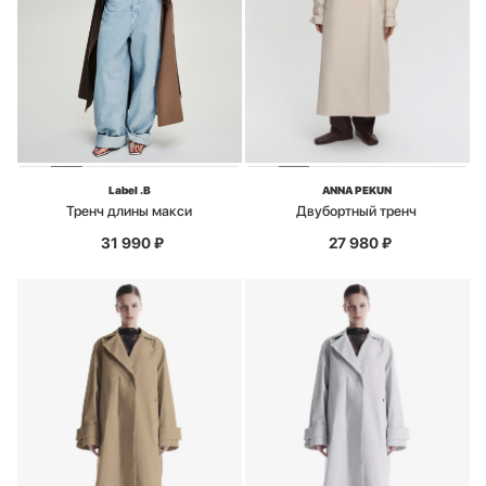
Label .B
ANNA PEKUN
Тренч длины макси
Двубортный тренч
31 990
₽
27 980
₽