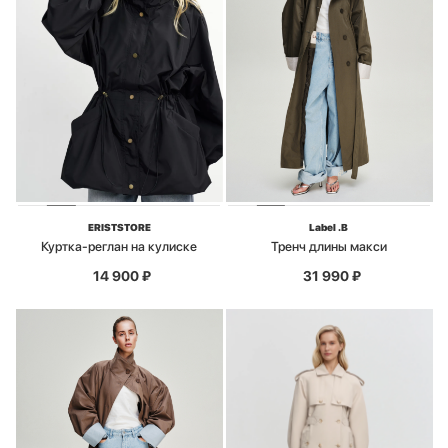
ERISTSTORE
Label .B
Куртка-реглан на кулиске
Тренч длины макси
14 900
₽
31 990
₽