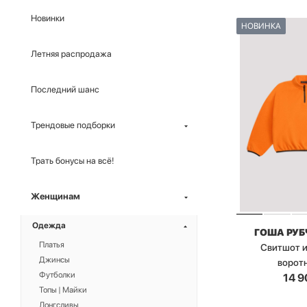
Новинки
НОВИНКА
Летняя распродажа
Последний шанс
Трендовые подборки
Трать бонусы на всё!
Женщинам
Одежда
ГОША РУ
Платья
Свитшот и
Джинсы
ворот
Футболки
14 9
Топы | Майки
Лонгсливы