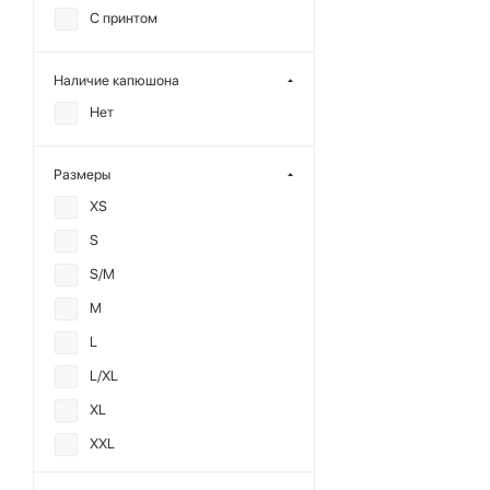
С принтом
Наличие капюшона
Нет
Размеры
XS
S
S/M
M
L
L/XL
XL
XXL
OS