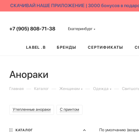
СКАЧИВАЙ НАШЕ ПРИЛОЖЕНИЕ | 3000 бонусов в подарок
+7 (905) 808-71-38
Екатеринбург
LABEL .B
БРЕНДЫ
СЕРТИФИКАТЫ
С
Анораки
—
—
—
—
Главная
Каталог
Женщинам
Одежда
Свитшоты
Утепленные анораки
С принтом
По умолчанию (возра
КАТАЛОГ