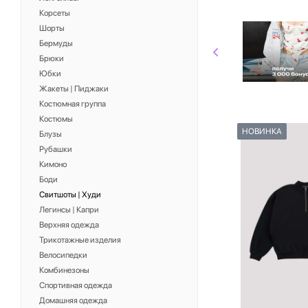
Корсеты
Шорты
Бермуды
Брюки
Юбки
Жакеты | Пиджаки
Костюмная группа
Костюмы
НОВИНКА
Блузы
Рубашки
Кимоно
Боди
Свитшоты | Худи
Легинсы | Капри
Верхняя одежда
Трикотажные изделия
Велосипедки
Комбинезоны
Спортивная одежда
Домашняя одежда