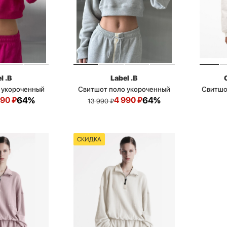
l .B
Label .B
 укороченный
Свитшот поло укороченный
Свитшо
990
₽
64%
4 990
₽
64%
13 990
₽
СКИДКА