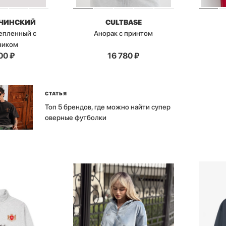
БЧИНСКИЙ
CULTBASE
епленный с
Анорак с принтом
ником
00
₽
16 780
₽
СТАТЬЯ
Топ 5 брендов, где можно найти супер
оверные футболки