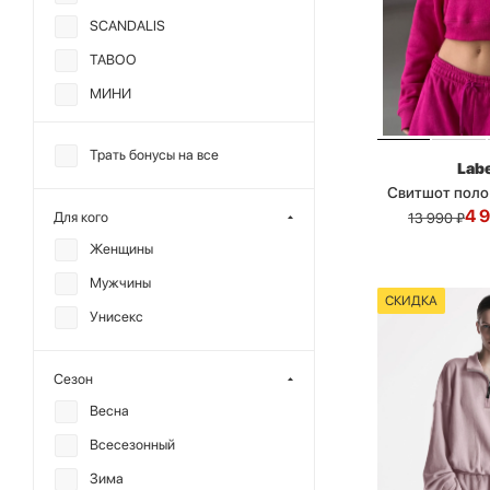
SCANDALIS
TABOO
МИНИ
ANMUSE
Трать бонусы на все
F | ABLE
Labe
Свитшот поло
GARCHIT
4 
Для кого
13 990
₽
KRAKATAU
Женщины
MIARTLAND
Мужчины
OUT OF REACH
СКИДКА
Унисекс
ГОША РУБЧИНСКИЙ
Сезон
Весна
Всесезонный
Зима