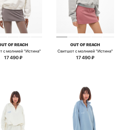
OUT OF REACH
OUT OF REACH
т с молнией "Истина"
Свитшот с молнией "Истина"
17 490
₽
17 490
₽