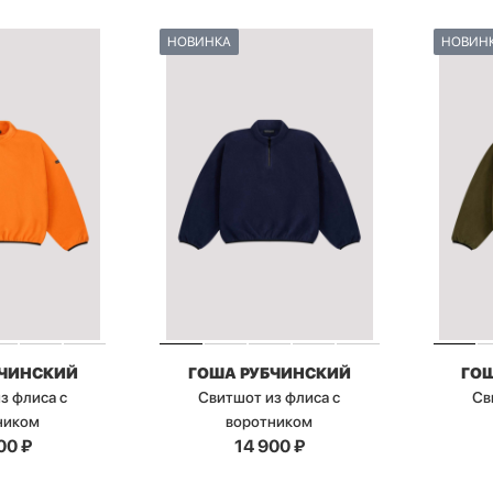
НОВИНКА
НОВИН
БЧИНСКИЙ
ГОША РУБЧИНСКИЙ
ГО
з флиса с
Свитшот из флиса с
Св
ником
воротником
00
₽
14 900
₽