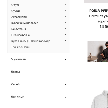
Обувь
ГОША РУ
Сумки
Свитшот ут
Аксессуары
ворот
Ювелирные изделия
14 9
Бижутерия
Нижнее белье
Купальники | Пляжная одежда
Только онлайн
Мужчинам
Детям
Ресейл
Для дома