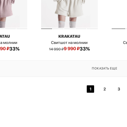
ATAU
KRAKATAU
на молнии
Свитшот на молнии
С
990
₽
33%
9 990
₽
33%
14 990
₽
ПОКАЗАТЬ ЕЩЕ
1
2
3