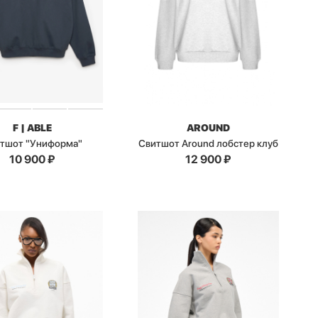
F | ABLE
AROUND
тшот "Униформа"
Свитшот Around лобстер клуб
10 900
₽
12 900
₽