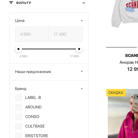
ФИЛЬТР
Цена
SCAN
4 990
17 490
Анорак 
12 9
Наши предложения
Бренд
СКИДКА
LABEL .B
AROUND
CONSO
CULTBASE
ERISTSTORE