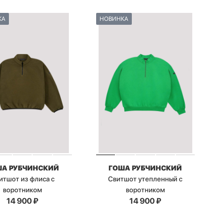
КА
НОВИНКА
ША РУБЧИНСКИЙ
ГОША РУБЧИНСКИЙ
итшот из флиса с
Свитшот утепленный с
воротником
воротником
14 900
₽
14 900
₽