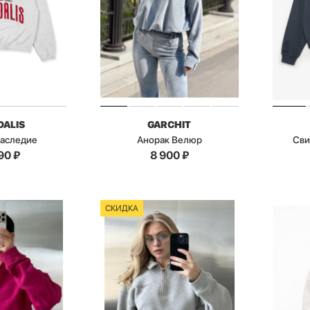
DALIS
GARCHIT
Наследие
Анорак Велюр
Сви
90
₽
8 900
₽
СКИДКА