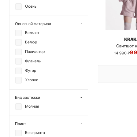
Осень
Основной материал
Вельвет
KRAK
Велюр
Свитшот 
Полиэстер
9 
14 990
₽
Фланель
Футер
Хлопок
Вид застежки
Молния
Принт
Без принта