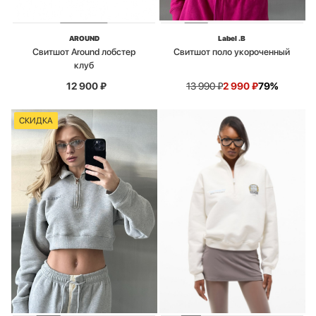
AROUND
Label .B
Свитшот Around лобстер
Свитшот поло укороченный
клуб
12 900
₽
13 990
₽
2 990
₽
79%
СКИДКА