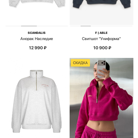
SCANDALIS
F | ABLE
Анорак Наследие
Свитшот "Униформа"
12 990
₽
10 900
₽
СКИДКА