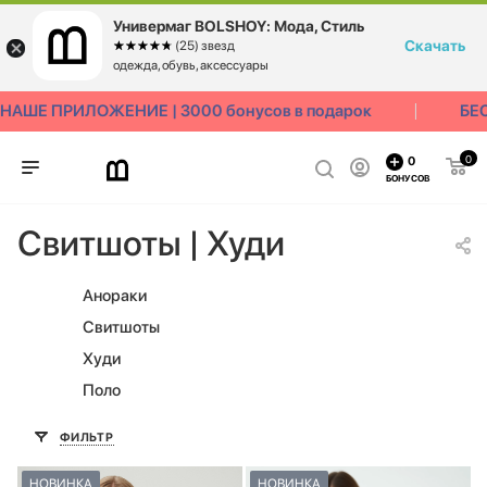
Универмаг BOLSHOY: Мода, Стиль
Скачать
☆☆☆☆☆
★★★★★
(25) звезд
одежда, обувь, аксессуары
ШЕ ПРИЛОЖЕНИЕ | 3000 бонусов в подарок
БЕСП
0
0
БОНУСОВ
Свитшоты | Худи
Анораки
Свитшоты
Худи
Поло
ФИЛЬТР
НОВИНКА
НОВИНКА