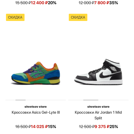
15 500
₽
12 400
₽
20%
12 000
₽
7 800
₽
35%
СКИДКА
СКИДКА
shvetsov store
shvetsov store
Кроссовки Asics Gel-Lyte III
Кроссовки Air Jordan 1 Mid
Split
16 500
₽
14 025
₽
15%
12 500
₽
9 375
₽
25%